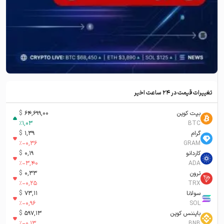
تغییرات قیمت در ۲۴ ساعت اخیر
بیت کوین
64,699,00
$
%
1,03
BTC
گرام
1,39
$
%
-0,36
GRAM
کاردانو
0,19
$
%
-3,40
ADA
ترون
0,33
$
%
-0,25
TRX
سولانا
73,11
$
%
-0,96
SOL
بایننس کوین
597,13
$
%
-0,13
BNB