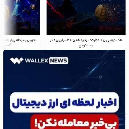
هک کیف پول کلدکارت؛ ناپدید شدن ۳۸ میلیون دلار
دومین مرحله پیش فروش ف
بیت کوین
گیمینگ و