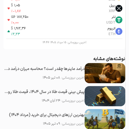
ریپل
1,05
$
%
-1,87
XRP
تتر
187,250
تومان-ء
%
0,00
USDT
اتریوم
1,912,36
$
%
2,23
ETH
آخرین بروزرسانی:
۱۵ مرداد ۱۴۰۵ ۱۴:۴۶
نوشته‌های مشابه
درآمد ماینرها چقدر است؟ محاسبه میزان درآمد دستگاه ماینینگ ارزهای دیجیتال
آخرین بروزرسانی:
۰۸ تیر ۱۴۰۵
پیش بینی قیمت طلا در سال 1404، قیمت طلا روبه افزایش است یا کاهش؟
آخرین بروزرسانی:
۲۴ آبان ۱۴۰۴
بهترین ارزهای دیجیتال برای خرید (مرداد ۱۴۰۴)
آخرین بروزرسانی:
۰۹ تیر ۱۴۰۵