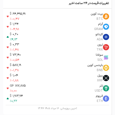
تغییرات قیمت در ۲۴ ساعت اخیر
بیت کوین
64,495,99
$
%
-0,47
BTC
گرام
1,34
$
%
-4,98
GRAM
کاردانو
0,20
$
%
4,13
ADA
ترون
0,33
$
%
-1,48
TRX
سولانا
73,40
$
%
-0,54
SOL
بایننس کوین
587,19
$
%
-1,38
BNB
ریپل
1,04
$
%
-1,88
XRP
تتر
187,885
تومان-ء
%
0,00
USDT
اتریوم
1,913,94
$
%
0,22
ETH
آخرین بروزرسانی:
۱۶ مرداد ۱۴۰۵ ۱۳:۴۶