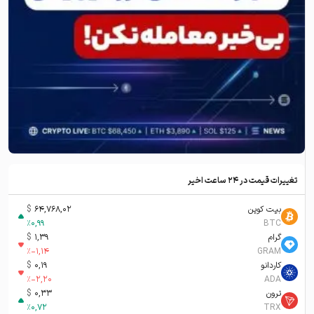
تغییرات قیمت در ۲۴ ساعت اخیر
بیت کوین
64,768,02
$
%
0,99
BTC
گرام
1,39
$
%
-1,14
GRAM
کاردانو
0,19
$
%
-2,20
ADA
ترون
0,33
$
%
0,72
TRX