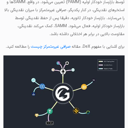
توسط بازارساز خودکار اولیه (PAMM) تعیین می‌شود. در واقع، SAMMها و
استخرهای نقدینگی، در کنار یکدیگر، صرافی غیرمتمرکز با میزان نقدینگی بالا
را می‌سازند. بازارساز خودکار ثانویه، دقیقا پس از حفظ نقدینگی توسط
بازارساز خودکار اولیه، فعال می‌شود. SAMM، کمک می‌کند نقدینگی،
مقاومت بالایی در برابر هر اختلالی داشته باشد.
برای آشنایی با مفهوم DeX، مقاله
صرافی غیرمتمرکز چیست
را مطالعه کنید.