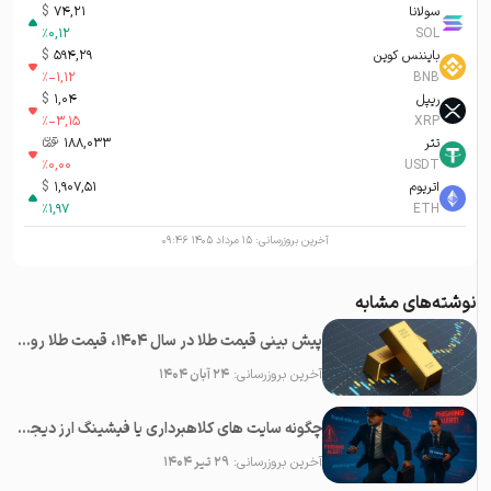
سولانا
74,21
$
%
0,12
SOL
بایننس کوین
594,29
$
%
-1,12
BNB
ریپل
1,04
$
%
-3,15
XRP
تتر
188,033
تومان-ء
%
0,00
USDT
اتریوم
1,907,51
$
%
1,97
ETH
آخرین بروزرسانی:
۱۵ مرداد ۱۴۰۵ ۰۹:۴۶
نوشته‌های مشابه
پیش بینی قیمت طلا در سال 1404، قیمت طلا روبه افزایش است یا کاهش؟
آخرین بروزرسانی:
۲۴ آبان ۱۴۰۴
چگونه سایت های کلاهبرداری یا فیشینگ ارز دیجیتال را شناسایی کنیم؟
آخرین بروزرسانی:
۲۹ تیر ۱۴۰۴